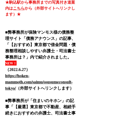
★駒込駅から事務所までの写真付き道案
内は
こちら
から（外部サイトへリンクし
ます）★
■弊事務所が保険マンモス様の債務整
理サイト「債務アナウンス」の記事、
「【おすすめ】東京都で借金問題・債
務整理相談しやすい弁護士・司法書士
事務所は？」内で紹介されました
。
NEW！
（
）
​2022.6.27
https://hoken-
mammoth.com/saimu/osusumeconsult-
tokyo/
（外部サイトへリンクします）
■弊事務所が「住まいのキホン」の記
事「【厳選】東京都で不動産、相続手
続きにおすすめの弁護士、司法書士事