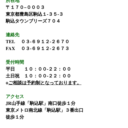
所在地
〒１７０−０００３
東京都豊島区駒込１-３５-３
駒込タウンブリーズ７０４
連絡先
TEL ０３-６９１２-２６７０
FAX ０３-６９１２-２６７３
受付時間
平日 １０：００-２２：００
土日祝 １０：００-２２：００
※
ご相談は予約制となっております。
アクセス
JR山手線「駒込駅」南口徒歩１分
東京メトロ南北線「駒込駅」３番出口
徒歩１分