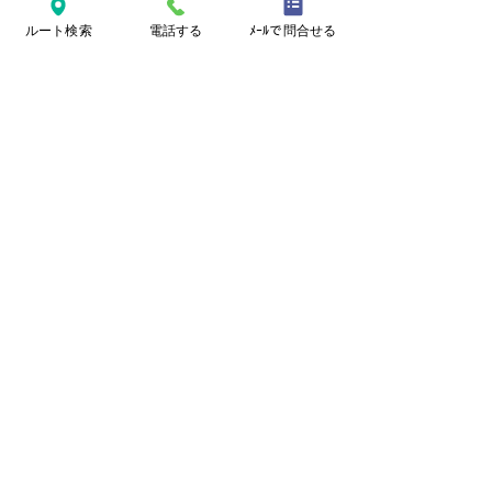
ルート検索
電話する
ﾒｰﾙで問合せる
お問い合わせ
駒込駅前みどり法律事務所