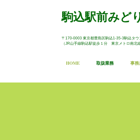
駒込駅前みど
​〒170-0003 東京都豊島区駒込1-35-3駒込タ
​（JR山手線駒込駅徒歩１分 東京メトロ南北
HOME
取扱業務
事務