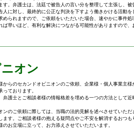
ます。弁護士は、法廷で被告人の言い分を整理して主張し、被
告人に対し、最終的に公正な判決を下すよう働きかける活動を
められますので、ご依頼をいただいた場合、速やかに事件処
れば早いほど、有利な解決につながる可能性がありますので、
ピニオン
からのセカンドオピニオンのご依頼、企業様・個人事業主様
承っております。
弁護士とご相談者様の情報格差を埋める一つの方法として近
ンのご依頼に際しては、当職の法的見解を述べさせていただ
します。ご相談者様の抱える疑問点やご不安を解消するおつも
様のお立場に立って、お力添えさせていただいます。